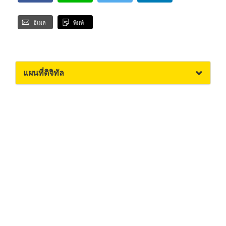
อีเมล
พิมพ์
แผนที่ดิจิทัล